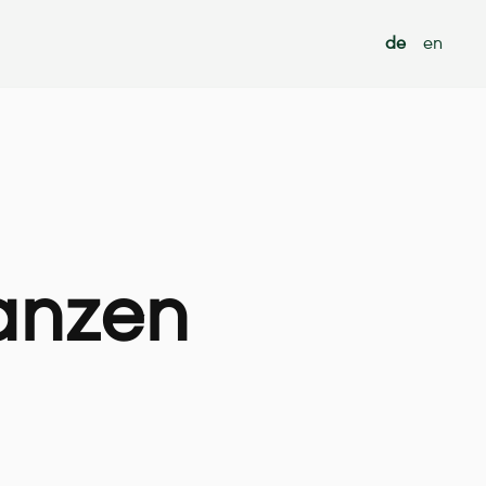
de
en
anzen