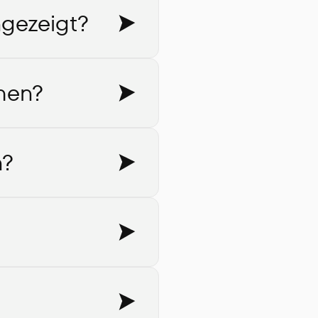
gezeigt?
hen?
n?