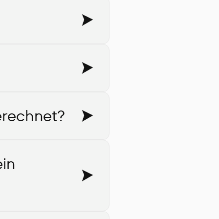
erechnet?
ein